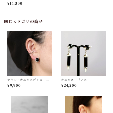
アス
¥14,300
同じカテゴリの商品
ラウンドオニキスピアス 片
オニキス ピアス
耳
¥9,900
¥24,200